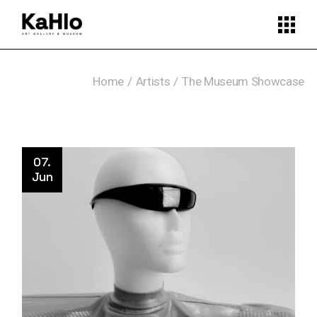
Home
Artists
The Museum Showcase
07.
Jun