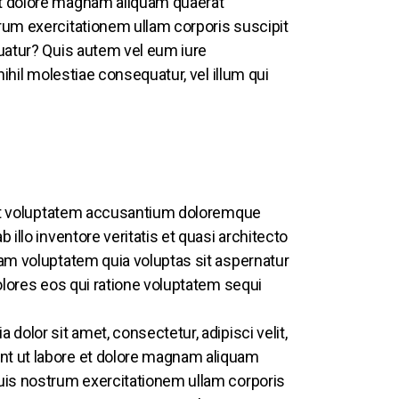
t dolore magnam aliquam quaerat
rum exercitationem ullam corporis suscipit
uatur? Quis autem vel eum iure
ihil molestiae consequatur, vel illum qui
 sit voluptatem accusantium doloremque
illo inventore veritatis et quasi architecto
am voluptatem quia voluptas sit aspernatur
olores eos qui ratione voluptatem sequi
olor sit amet, consectetur, adipisci velit,
t ut labore et dolore magnam aliquam
uis nostrum exercitationem ullam corporis