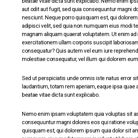
beatae vitae dicta sunt explicabo. Nemo enim ips
aut odit aut fugit, sed quia consequuntur magni d
nesciunt. Neque porro quisquam est, qui dolorem 
adipisci velit, sed quia non numquam eius modi te
magnam aliquam quaerat voluptatem. Ut enim ad
exercitationem ullam corporis suscipit laboriosam
consequatur? Quis autem vel eum iure reprehenderi
molestiae consequatur, vel illum qui dolorem eum 
Sed ut perspiciatis unde omnis iste natus error
laudantium, totam rem aperiam, eaque ipsa quae ab 
beatae vitae dicta sunt explicabo.
Nemo enim ipsam voluptatem quia voluptas sit aspe
consequuntur magni dolores eos qui ratione volu
quisquam est, qui dolorem ipsum quia dolor sit ame