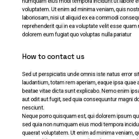
numquam eius modi tempora incidunt ut labore e
voluptatem. Ut enim ad minima veniam, quis nost
laboriosam, nisi ut aliquid ex ea commodi conseq
reprehenderit qui in ea voluptate velit esse quam n
dolorem eum fugiat quo voluptas nulla pariatur
How to contact us
Sed ut perspiciatis unde omnis iste natus error
laudantium, totam rem aperiam, eaque ipsa quae ab 
beatae vitae dicta sunt explicabo. Nemo enim ips
aut odit aut fugit, sed quia consequuntur magni d
nesciunt.
Neque porro quisquam est, qui dolorem ipsum quia d
sed quia non numquam eius modi tempora incidun
quaerat voluptatem. Ut enim ad minima veniam, q