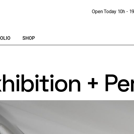
Portfolio Lists
Shop
Open Today
10h - 1
Portfolio Singles
Shop Single
lendar
Shop Pages
OLIO
SHOP
io Lists
Shop
io Singles
Shop Single
hibition + P
Shop Pages