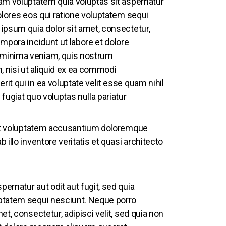
am voluptatem quia voluptas sit aspernatur
olores eos qui ratione voluptatem sequi
ipsum quia dolor sit amet, consectetur,
mpora incidunt ut labore et dolore
 minima veniam, quis nostrum
, nisi ut aliquid ex ea commodi
t qui in ea voluptate velit esse quam nihil
fugiat quo voluptas nulla pariatur
 sit voluptatem accusantium doloremque
illo inventore veritatis et quasi architecto
rnatur aut odit aut fugit, sed quia
ptatem sequi nesciunt. Neque porro
t, consectetur, adipisci velit, sed quia non